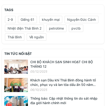
TAGS
2-9
Giếng 61
khuyến mại
Nguyễn Đức Cảnh
Nhiệt điện Thái Bình 2
petrotime
pvctb
Thái Bình
Về nguồn
TIN TỨC NỔI BẬT
CHI BỘ KHÁCH SẠN SINH HOẠT CHI BỘ
THÁNG 12
05/12/2025
Khách sạn Dầu khí Thái Bình đồng hành tổ
chức, phục vụ và lan tỏa dấu ấn 50 năm
ngành Dầu khí Việt Nam
06/10/2025
Thông báo: Cập nhật thông tin do sát nhập
địa giới hành chính mới